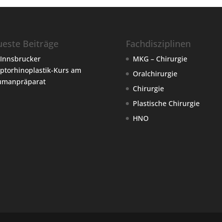
este Beiträge
Fachdisziplinen
 Innsbrucker
MKG – Chirurgie
ptorhinoplastik-Kurs am
Oralchirurgie
umanpräparat
Chirurgie
Plastische Chirurgie
HNO