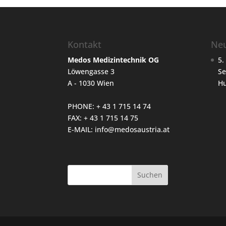
Kontakt
Neu
Medos Medizintechnik OG
5.
Löwengasse 3
Se
A - 1030 Wien
H
PHONE: + 43 1 715 14 74
FAX: + 43 1 715 14 75
E-MAIL:
info@medosaustria.at