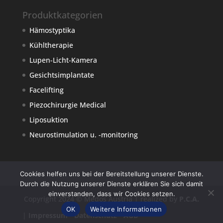
Produktkategorien
Hämostyptika
Kühltherapie
Lupen-Licht-Kamera
Gesichtsimplantate
Facelifting
Piezochirurgie Medical
Liposuktion
Neurostimulation u. -monitoring
Cookies helfen uns bei der Bereitstellung unserer Dienste.
Durch die Nutzung unserer Dienste erklären Sie sich damit
einverstanden, dass wir Cookies setzen.
Copyright 2024 © Medos Austria | realized by
P.C.A.
OK
Weitere Informationen
|
Impressum
-
Datenschutz
-
AGB