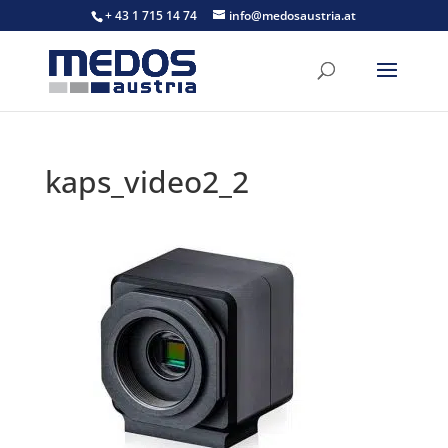
+ 43 1 715 14 74
info@medosaustria.at
kaps_video2_2