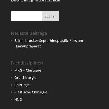
E-MAIL:
info@medosaustria.at
Neueste Beiträge
5. Innsbrucker Septorhinoplastik-Kurs am
Humanpräparat
Fachdisziplinen
MKG – Chirurgie
Oralchirurgie
Chirurgie
Plastische Chirurgie
HNO