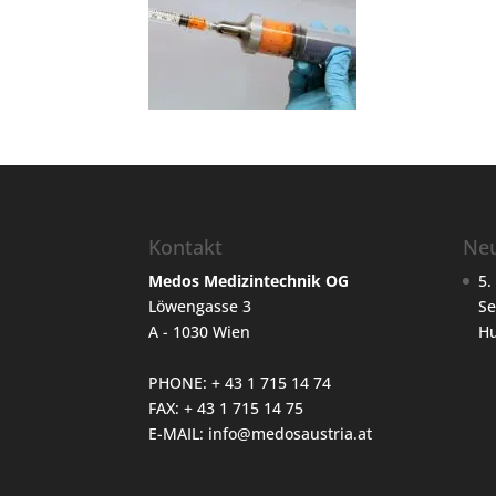
Kontakt
Neu
Medos Medizintechnik OG
5.
Löwengasse 3
Se
A - 1030 Wien
H
PHONE: + 43 1 715 14 74
FAX: + 43 1 715 14 75
E-MAIL:
info@medosaustria.at