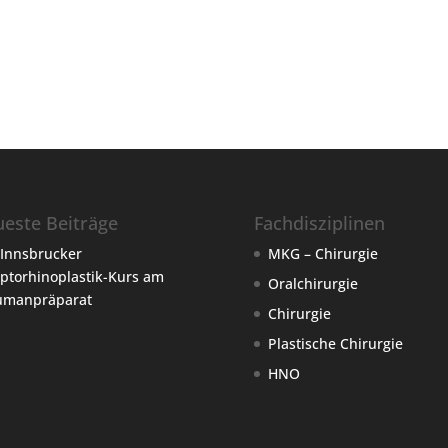
este Beiträge
Fachdisziplinen
 Innsbrucker
MKG – Chirurgie
ptorhinoplastik-Kurs am
Oralchirurgie
umanpräparat
Chirurgie
Plastische Chirurgie
HNO