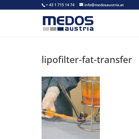
+ 43 1 715 14 74
info@medosaustria.at
lipofilter-fat-transfer