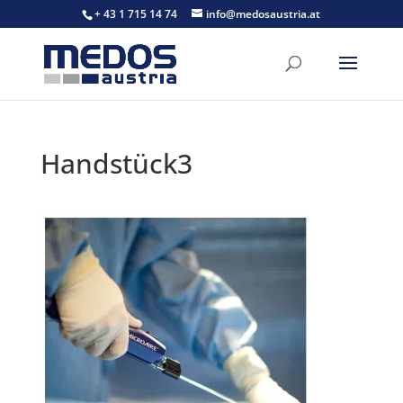
+ 43 1 715 14 74
info@medosaustria.at
Handstück3