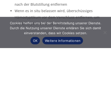
nach der Blutstillung entfernen
Wenn es in situ belassen wird, überschüssiges
Hämostyptikum vor dem Verschluss entfernen, um
Cookies helfen uns bei der Bereitstellung unserer Dienste.
die Absorption zu erleichtern
Durch die Nutzung unserer Dienste erklären Sie sich damit
einverstanden, dass wir Cookies setzen.
OK
Weitere Informationen
Kontakt
Medos Medizintechnik OG
Löwengasse 3
A - 1030 Wien
PHONE: + 43 1 715 14 74
FAX: + 43 1 715 14 75
E-MAIL:
info@medosaustria.at