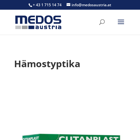
+ 43 1 715 14 74
info@medosaustria.at
Hämostyptika