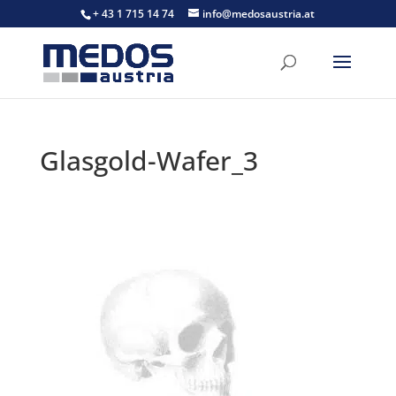
+ 43 1 715 14 74
info@medosaustria.at
Glasgold-Wafer_3