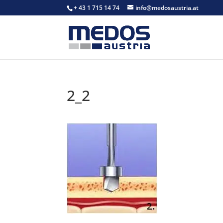
+ 43 1 715 14 74
info@medosaustria.at
2_2