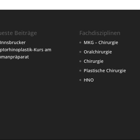
este Beiträge
Fachdisziplinen
 Innsbrucker
MKG – Chirurgie
ptorhinoplastik-Kurs am
Oralchirurgie
umanpräparat
Chirurgie
Plastische Chirurgie
HNO