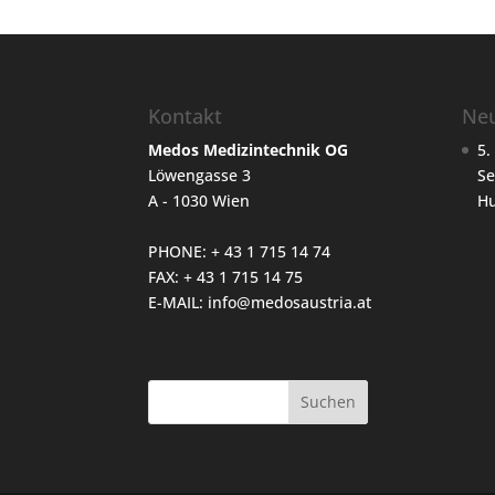
Kontakt
Neu
Medos Medizintechnik OG
5.
Löwengasse 3
Se
A - 1030 Wien
H
PHONE: + 43 1 715 14 74
FAX: + 43 1 715 14 75
E-MAIL:
info@medosaustria.at